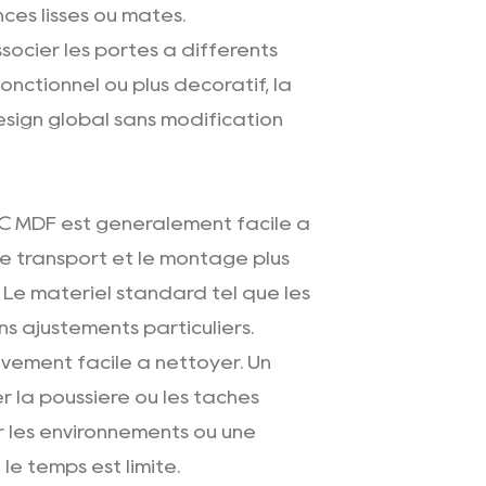
ces lisses ou mates.
socier les portes à différents
fonctionnel ou plus décoratif, la
sign global sans modification
PVC MDF est généralement facile à
le transport et le montage plus
 Le matériel standard tel que les
ns ajustements particuliers.
tivement facile à nettoyer. Un
er la poussière ou les taches
r les environnements où une
le temps est limité.