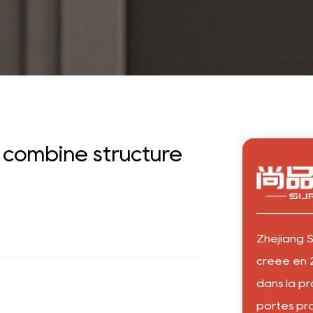
combine structure
Zhejiang S
créée en 2
dans la pr
portes pr