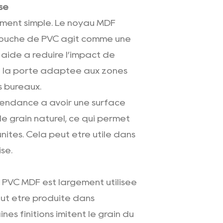
se
ement simple. Le noyau MDF
a couche de PVC agit comme une
aide à réduire l’impact de
nd la porte adaptée aux zones
es bureaux.
tendance à avoir une surface
de grain naturel, ce qui permet
unités. Cela peut être utile dans
se.
n PVC MDF est largement utilisée
eut être produite dans
nes finitions imitent le grain du