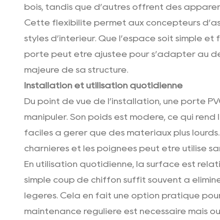
bois, tandis que d’autres offrent des apparen
Cette flexibilité permet aux concepteurs d’as
styles d’intérieur. Que l’espace soit simple et 
porte peut être ajustée pour s’adapter au de
majeure de sa structure.
Installation et utilisation quotidienne
Du point de vue de l’installation, une porte 
manipuler. Son poids est modéré, ce qui rend 
faciles à gérer que des matériaux plus lourds.
charnières et les poignées peut être utilisé sa
En utilisation quotidienne, la surface est rela
simple coup de chiffon suffit souvent à élimin
légères. Cela en fait une option pratique pou
maintenance régulière est nécessaire mais où 