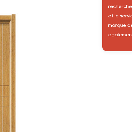
recherche
et le serv
marque de
égalemen