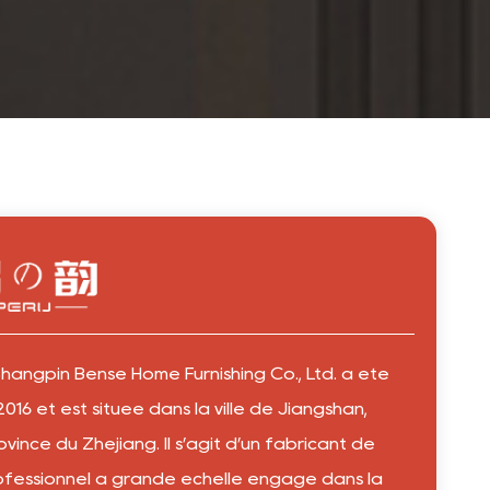
hangpin Bense Home Furnishing Co., Ltd. a été
016 et est située dans la ville de Jiangshan,
ovince du Zhejiang. Il s’agit d’un fabricant de
ofessionnel à grande échelle engagé dans la