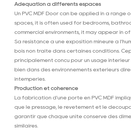
Adéquation à différents espaces
Un PVC MDF Door can be applied in a range of 
spaces, it is often used for bedrooms, bathro
commercial environments, it may appear in offi
Sa résistance à une exposition mineure à l’hu
bois non traité dans certaines conditions. Cep
principalement conçu pour un usage intérieur 
bien dans des environnements extérieurs dir
intempéries.
Production et cohérence
La fabrication d'une porte en PVC MDF impliq
que le pressage, le revêtement et le décou
garantir que chaque unité conserve des dime
similaires.